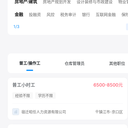
高端技术职位
人工智能
销售技术支持
其他技术职位
房地产规划开发
设计装修与市政建设
物业
房地产/建筑
高端房地产职位
其他房地产职位
投融资
风控
税务审计
银行
互联网金融
保
金融
证券
其他金融职位
证券/基金/期货
1/3
仓库管理员
其他职位
普工/操作工
普工小时工
6500-8500元
经验不限
学历不限
宿迁昭任人力资源有限公司
镇江市-京口区