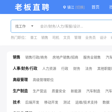
首页
镇江
[切换]
热门职位：
普工
销售
司机
文员
管理
业务员
设计
销售行政/商务
房地产销售/招商
服务业销售
汽
销售
广告/会展销售
金融销售
外贸销售
销售
课程销售
医疗销售
销售管理
其他销售职位
人力资源
行政
财务
法务
其他职能
人事/财务/行政
高级管理职位
高级管理
生产营运
质量安全
新能源
汽车制造
汽
生产制造
机械设计/制造
化工
服装/纺织/皮革
技工/普工
其他生产制造职位
环保
能源/地质
后端开发
移动开发
测试
运维/技术支持
数据
技术
项目管理
硬件开发
前端开发
通信
电子/半导体