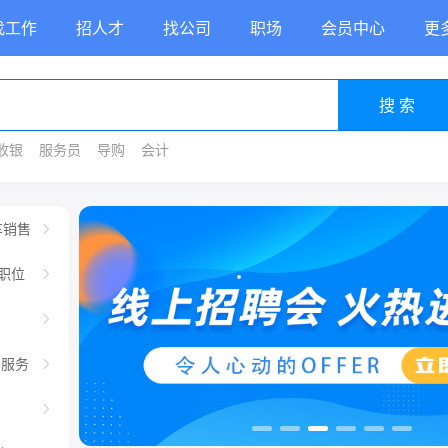
找工作
招人才
找公司
职场
会员中心
更
搜 索
收银
服务员
导购
会计
车销售
职位
车服务