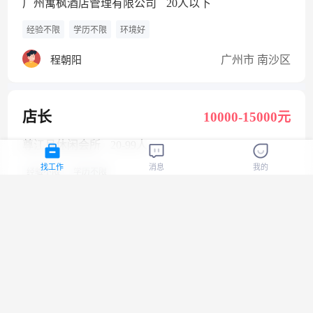
广州寓枫酒店管理有限公司
20人以下
经验不限
学历不限
环境好
广州市 南沙区
程朝阳
店长
10000-15000元
尊江月休闲会所
20-99人
找工作
消息
我的
经验不限
学历不限
广州市 番禺区
肖女士
机械装配工
4500-6000元
广州科佳机械设备有限公司
20人以下