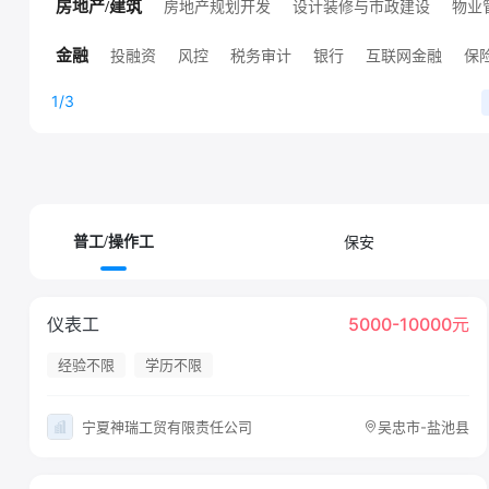
高端技术职位
人工智能
销售技术支持
其他技术职位
房地产规划开发
设计装修与市政建设
物业
房地产/建筑
高端房地产职位
其他房地产职位
投融资
风控
税务审计
银行
互联网金融
保
金融
证券
其他金融职位
证券/基金/期货
1/3
保安
普工/操作工
仪表工
5000-10000元
经验不限
学历不限
宁夏神瑞工贸有限责任公司
吴忠市-盐池县