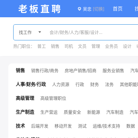
首页
吴忠
[切换]
热门职位：
普工
销售
司机
文员
管理
业务员
设计
销售行政/商务
房地产销售/招商
服务业销售
汽
销售
广告/会展销售
金融销售
外贸销售
销售
课程销售
医疗销售
销售管理
其他销售职位
人力资源
行政
财务
法务
其他职能
人事/财务/行政
高级管理职位
高级管理
生产营运
质量安全
新能源
汽车制造
汽
生产制造
机械设计/制造
化工
服装/纺织/皮革
技工/普工
其他生产制造职位
环保
能源/地质
后端开发
移动开发
测试
运维/技术支持
数据
技术
项目管理
硬件开发
前端开发
通信
电子/半导体