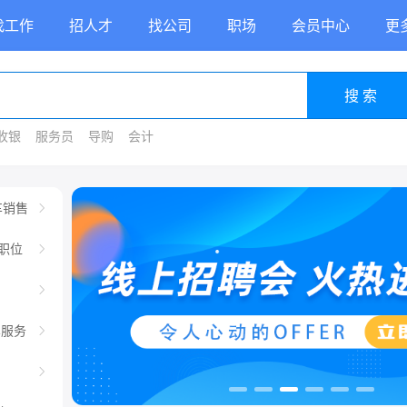
找工作
招人才
找公司
职场
会员中心
更
搜 索
收银
服务员
导购
会计
车销售
职位
车服务