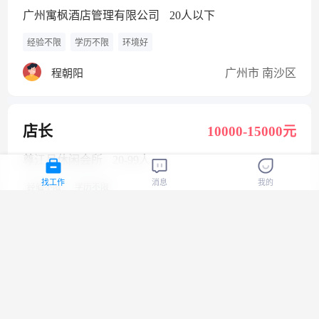
广州寓枫酒店管理有限公司
20人以下
经验不限
学历不限
环境好
广州市 南沙区
程朝阳
店长
10000-15000元
尊江月休闲会所
20-99人
找工作
消息
我的
经验不限
学历不限
广州市 番禺区
肖女士
机械装配工
4500-6000元
广州科佳机械设备有限公司
20人以下