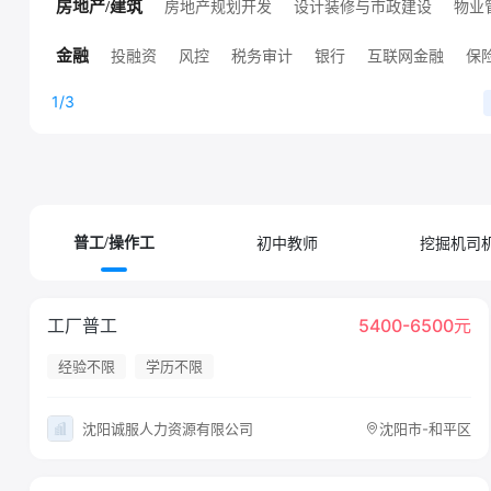
高端技术职位
人工智能
销售技术支持
其他技术职位
房地产规划开发
设计装修与市政建设
物业
房地产/建筑
高端房地产职位
其他房地产职位
投融资
风控
税务审计
银行
互联网金融
保
金融
证券
其他金融职位
证券/基金/期货
1/3
初中教师
挖掘机司
普工/操作工
工厂普工
5400-6500元
经验不限
学历不限
沈阳诚服人力资源有限公司
沈阳市-和平区