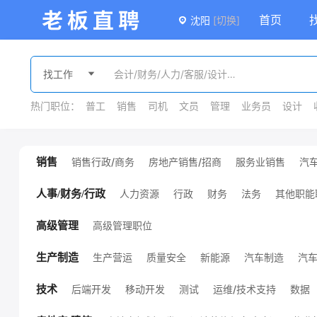
首页
沈阳
[切换]
热门职位：
普工
销售
司机
文员
管理
业务员
设计
销售行政/商务
房地产销售/招商
服务业销售
汽
销售
广告/会展销售
金融销售
外贸销售
销售
课程销售
医疗销售
销售管理
其他销售职位
人力资源
行政
财务
法务
其他职能
人事/财务/行政
高级管理职位
高级管理
生产营运
质量安全
新能源
汽车制造
汽
生产制造
机械设计/制造
化工
服装/纺织/皮革
技工/普工
其他生产制造职位
环保
能源/地质
后端开发
移动开发
测试
运维/技术支持
数据
技术
项目管理
硬件开发
前端开发
通信
电子/半导体