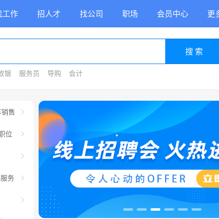
找工作
招人才
找公司
职场
会员中心
更
搜 索
收银
服务员
导购
会计
车销售
职位
车服务