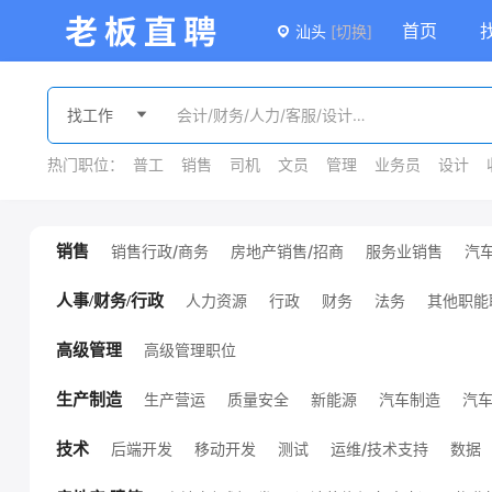
首页
汕头
[切换]
热门职位：
普工
销售
司机
文员
管理
业务员
设计
销售行政/商务
房地产销售/招商
服务业销售
汽
销售
广告/会展销售
金融销售
外贸销售
销售
课程销售
医疗销售
销售管理
其他销售职位
人力资源
行政
财务
法务
其他职能
人事/财务/行政
高级管理职位
高级管理
生产营运
质量安全
新能源
汽车制造
汽
生产制造
机械设计/制造
化工
服装/纺织/皮革
技工/普工
其他生产制造职位
环保
能源/地质
后端开发
移动开发
测试
运维/技术支持
数据
技术
项目管理
硬件开发
前端开发
通信
电子/半导体