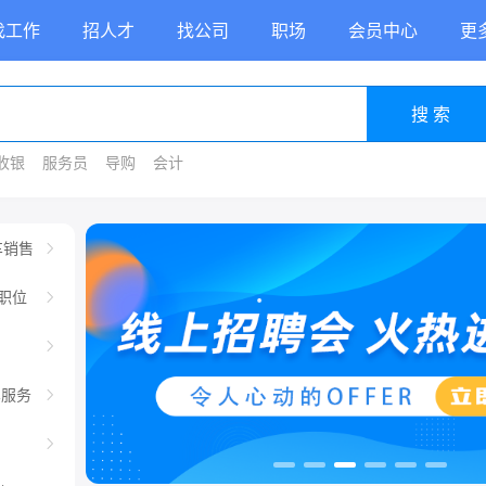
找工作
招人才
找公司
职场
会员中心
更
搜 索
收银
服务员
导购
会计
车销售
职位
车服务