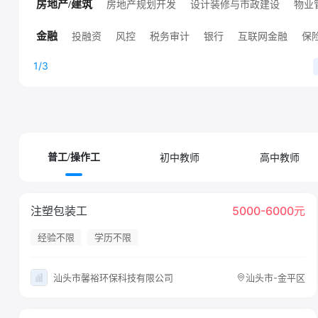
高端技术职位
人工智能
销售技术支持
其他技术职位
房地产规划开发
设计装修与市政建设
物业
房地产/建筑
高端房地产职位
其他房地产职位
投融资
风控
税务审计
银行
互联网金融
保
金融
证券
其他金融职位
证券/基金/期货
1/3
初中教师
高中教师
普工/操作工
注塑包装工
5000-6000元
经验不限
学历不限
汕头市馨裕环保科技有限公司
汕头市-金平区