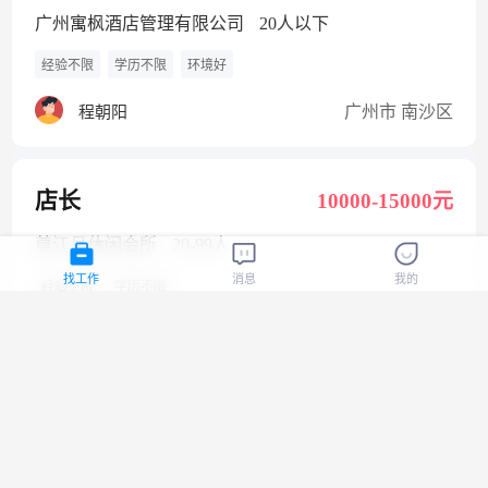
广州寓枫酒店管理有限公司
20人以下
经验不限
学历不限
环境好
广州市 南沙区
程朝阳
店长
10000-15000元
尊江月休闲会所
20-99人
找工作
消息
我的
经验不限
学历不限
广州市 番禺区
肖女士
机械装配工
4500-6000元
广州科佳机械设备有限公司
20人以下