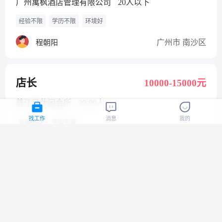
广州寓枫酒店管理有限公司
20人以下
经验不限
学历不限
环境好
广州市 南沙区
程朝阳
店长
10000-15000元
尊江月休闲会所
20-99人
找工作
消息
我的
经验不限
学历不限
广州市 番禺区
肖女士
机械装配工
4500-6000元
广州科佳机械设备有限公司
20人以下