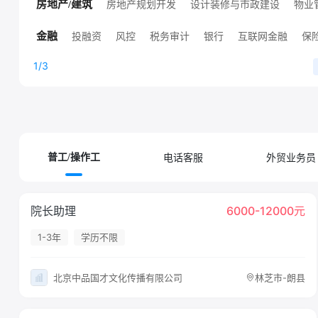
高端技术职位
人工智能
销售技术支持
其他技术职位
房地产规划开发
设计装修与市政建设
物业
房地产/建筑
高端房地产职位
其他房地产职位
投融资
风控
税务审计
银行
互联网金融
保
金融
证券
其他金融职位
证券/基金/期货
1/3
电话客服
外贸业务员
普工/操作工
院长助理
6000-12000元
1-3年
学历不限
北京中品国才文化传播有限公司
林芝市-朗县