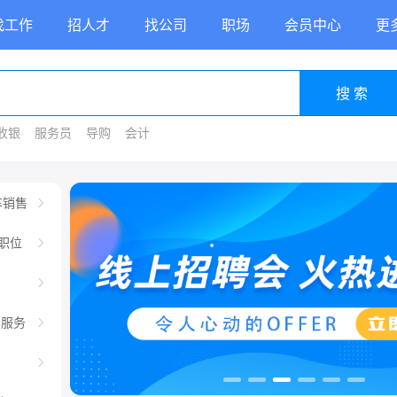
找工作
招人才
找公司
职场
会员中心
更
搜 索
收银
服务员
导购
会计
车销售
职位
车服务