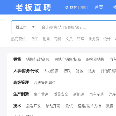
首页
林芝
[切换]
热门职位：
普工
销售
司机
文员
管理
业务员
设计
销售行政/商务
房地产销售/招商
服务业销售
汽
销售
广告/会展销售
金融销售
外贸销售
销售
课程销售
医疗销售
销售管理
其他销售职位
人力资源
行政
财务
法务
其他职能
人事/财务/行政
高级管理职位
高级管理
生产营运
质量安全
新能源
汽车制造
汽
生产制造
机械设计/制造
化工
服装/纺织/皮革
技工/普工
其他生产制造职位
环保
能源/地质
后端开发
移动开发
测试
运维/技术支持
数据
技术
项目管理
硬件开发
前端开发
通信
电子/半导体