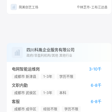
简美创艺工场
林芝市-工布江达县
四川科胤企业服务有限公司
政府/非盈利机构/其他 其他行业
电网智能运维岗
3-10千
成都市 新津县
1-3年
学历不限
文职内勤
6-8千
成都市 武侯区
1-3年
本科
客服
6-8千
成都市 成华区
经验不限
学历不限