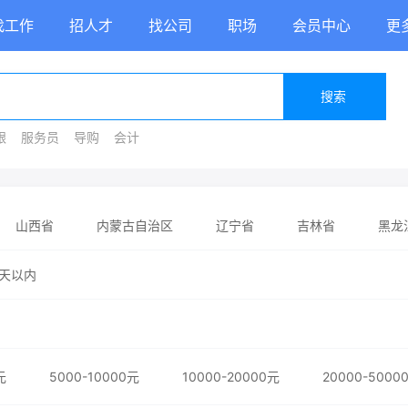
找工作
招人才
找公司
职场
会员中心
更
搜索
银
服务员
导购
会计
山西省
内蒙古自治区
辽宁省
吉林省
黑龙
省
河南省
湖北省
湖南省
广东省
广西
天以内
陕西省
甘肃省
青海省
宁夏回族自治区
新疆
元
5000-10000元
10000-20000元
20000-5000