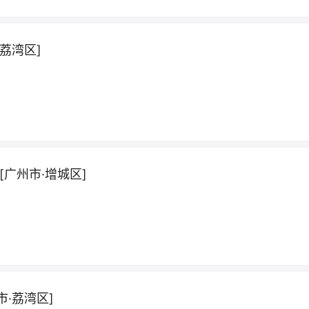
荔湾区]
广州市·增城区]
·荔湾区]