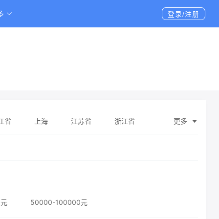
多
登录/注册
江省
上海
江苏省
浙江省
更多
壮族自治区
海南省
重庆
四川省
维吾尔自治区
台湾省
香港特别行政区
0元
50000-100000元