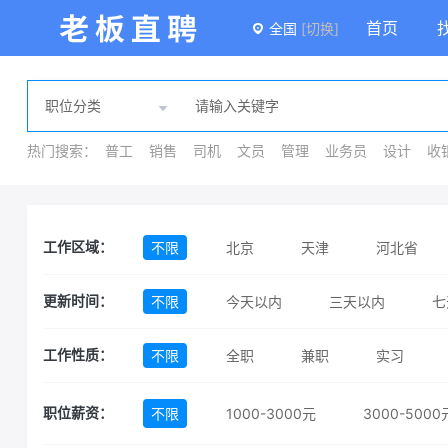
首页
全国
[切换]
热门搜索：
普工
销售
司机
文员
管理
业务员
设计
收
不限
北京
天津
河北省
工作区域：
安徽省
福建省
江西省
山东
不限
今天以内
三天以内
七
更新时间：
贵州省
云南省
西藏自治区
不限
全职
兼职
实习
工作性质：
澳门特别行政区
不限
1000-3000元
3000-5000
职位薪资：