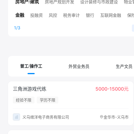
高端技术职位
人工智能
销售技术支持
其他技术职位
房地产规划开发
设计装修与市政建设
物业
房地产/建筑
高端房地产职位
其他房地产职位
投融资
风控
税务审计
银行
互联网金融
保
金融
证券
其他金融职位
证券/基金/期货
1/3
外贸业务员
生产文员
普工/操作工
三角洲游戏代练
5000-15000元
经验不限
学历不限
义乌绾洋电子商务有限公司
金华市-义乌市