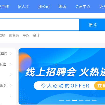
找工作
招人才
找公司
职场
会员中心
更
搜 索
收银
服务员
导购
会计
车销售
职位
车服务