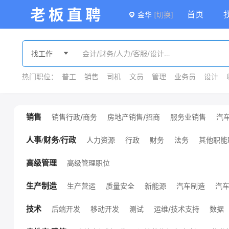
首页
金华
[切换]
热门职位：
普工
销售
司机
文员
管理
业务员
设计
销售行政/商务
房地产销售/招商
服务业销售
汽
销售
广告/会展销售
金融销售
外贸销售
销售
课程销售
医疗销售
销售管理
其他销售职位
人力资源
行政
财务
法务
其他职能
人事/财务/行政
高级管理职位
高级管理
生产营运
质量安全
新能源
汽车制造
汽
生产制造
机械设计/制造
化工
服装/纺织/皮革
技工/普工
其他生产制造职位
环保
能源/地质
后端开发
移动开发
测试
运维/技术支持
数据
技术
项目管理
硬件开发
前端开发
通信
电子/半导体