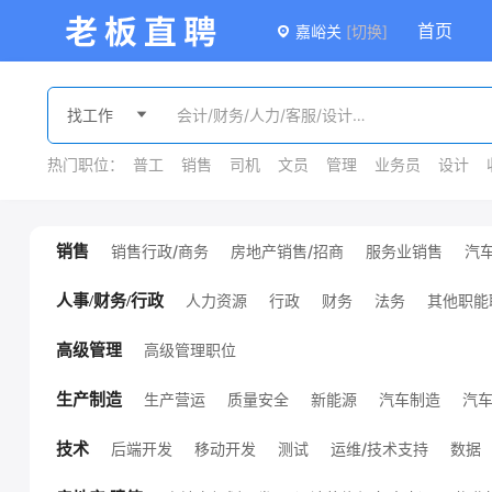
首页
嘉峪关
[切换]
热门职位：
普工
销售
司机
文员
管理
业务员
设计
销售行政/商务
房地产销售/招商
服务业销售
汽
销售
广告/会展销售
金融销售
外贸销售
销售
课程销售
医疗销售
销售管理
其他销售职位
人力资源
行政
财务
法务
其他职能
人事/财务/行政
高级管理职位
高级管理
生产营运
质量安全
新能源
汽车制造
汽
生产制造
机械设计/制造
化工
服装/纺织/皮革
技工/普工
其他生产制造职位
环保
能源/地质
后端开发
移动开发
测试
运维/技术支持
数据
技术
项目管理
硬件开发
前端开发
通信
电子/半导体