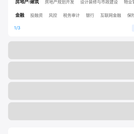
高端技术职位
人工智能
销售技术支持
其他技术职位
房地产规划开发
设计装修与市政建设
物业
房地产/建筑
高端房地产职位
其他房地产职位
投融资
风控
税务审计
银行
互联网金融
保
金融
证券
其他金融职位
证券/基金/期货
1/3