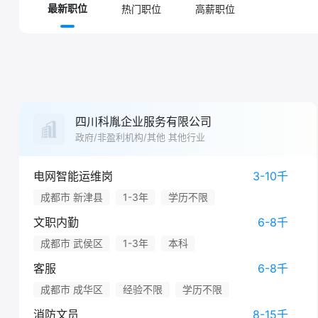
热门职位
高薪职位
最新职位
四川科胤企业服务有限公司
政府/非盈利机构/其他 其他行业
电网智能运维岗
3-10千
成都市 新津县
1-3年
学历不限
文职内勤
6-8千
成都市 武侯区
1-3年
本科
客服
6-8千
成都市 成华区
经验不限
学历不限
消防文员
8-15千