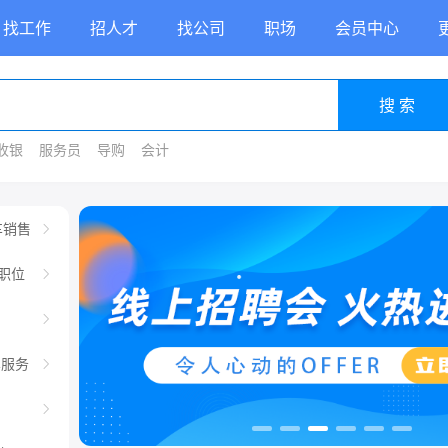
找工作
招人才
找公司
职场
会员中心
搜 索
收银
服务员
导购
会计
车销售
职位
车服务