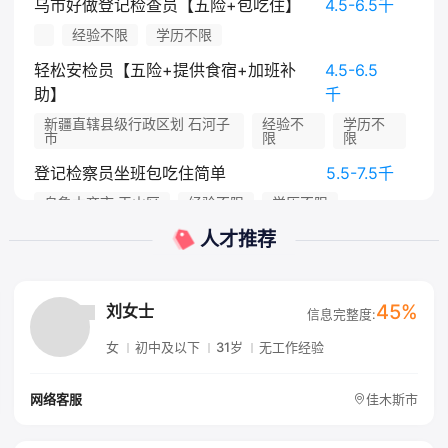
乌市好做登记检查员【五险+包吃住】
4.5-6.5千
经验不限
学历不限
轻松安检员【五险+提供食宿+加班补
4.5-6.5
助】
千
新疆直辖县级行政区划 石河子
经验不
学历不
市
限
限
登记检察员坐班包吃住简单
5.5-7.5千
乌鲁木齐市 天山区
经验不限
学历不限
人才推荐
查看更多
45%
刘女士
信息完整度:
女
初中及以下
31岁
无工作经验
佳木斯市
网络客服