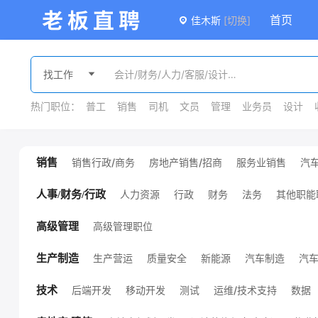
首页
佳木斯
[切换]
热门职位：
普工
销售
司机
文员
管理
业务员
设计
销售行政/商务
房地产销售/招商
服务业销售
汽
销售
广告/会展销售
金融销售
外贸销售
销售
课程销售
医疗销售
销售管理
其他销售职位
人力资源
行政
财务
法务
其他职能
人事/财务/行政
高级管理职位
高级管理
生产营运
质量安全
新能源
汽车制造
汽
生产制造
机械设计/制造
化工
服装/纺织/皮革
技工/普工
其他生产制造职位
环保
能源/地质
后端开发
移动开发
测试
运维/技术支持
数据
技术
项目管理
硬件开发
前端开发
通信
电子/半导体