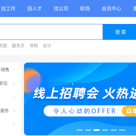
找工作
招人才
找公司
职场
会员中心
搜 索
收银
服务员
导购
会计
车销售
职位
车服务