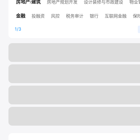
高端技术职位
人工智能
销售技术支持
其他技术职位
房地产规划开发
设计装修与市政建设
物业
房地产/建筑
高端房地产职位
其他房地产职位
投融资
风控
税务审计
银行
互联网金融
保
金融
证券
其他金融职位
证券/基金/期货
1/3