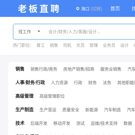
首页
海口
[切换]
热门职位：
普工
销售
司机
文员
管理
业务员
设计
销售行政/商务
房地产销售/招商
服务业销售
汽
销售
广告/会展销售
金融销售
外贸销售
销售
课程销售
医疗销售
销售管理
其他销售职位
人力资源
行政
财务
法务
其他职能
人事/财务/行政
高级管理职位
高级管理
生产营运
质量安全
新能源
汽车制造
汽
生产制造
机械设计/制造
化工
服装/纺织/皮革
技工/普工
其他生产制造职位
环保
能源/地质
后端开发
移动开发
测试
运维/技术支持
数据
技术
项目管理
硬件开发
前端开发
通信
电子/半导体