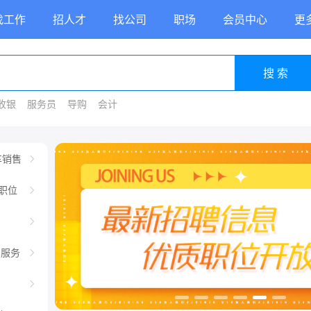
找工作
招人才
找公司
职场
会员中心
更
搜 索
收银
服务员
导购
会计
车销售
职位
车服务