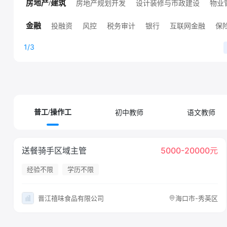
高端技术职位
人工智能
销售技术支持
其他技术职位
房地产规划开发
设计装修与市政建设
物业
房地产/建筑
高端房地产职位
其他房地产职位
投融资
风控
税务审计
银行
互联网金融
保
金融
证券
其他金融职位
证券/基金/期货
1/3
初中教师
语文教师
普工/操作工
送餐骑手区域主管
5000-20000元
经验不限
学历不限
晋江禧味食品有限公司
海口市-秀英区