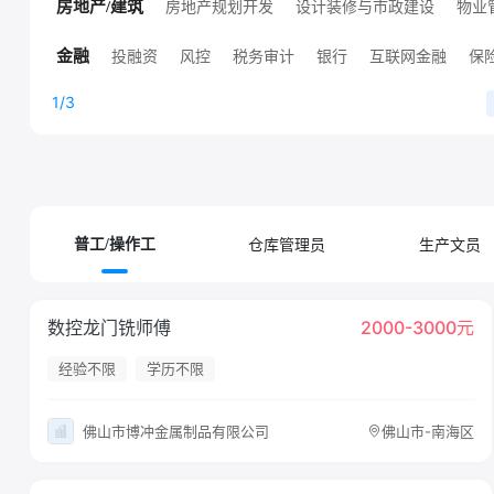
高端技术职位
人工智能
销售技术支持
其他技术职位
房地产规划开发
设计装修与市政建设
物业
房地产/建筑
高端房地产职位
其他房地产职位
投融资
风控
税务审计
银行
互联网金融
保
金融
证券
其他金融职位
证券/基金/期货
1/3
仓库管理员
生产文员
普工/操作工
数控龙门铣师傅
2000-3000元
经验不限
学历不限
佛山市博冲金属制品有限公司
佛山市-南海区