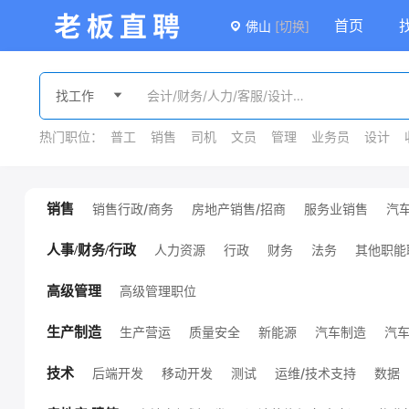
首页
佛山
[切换]
热门职位：
普工
销售
司机
文员
管理
业务员
设计
销售行政/商务
房地产销售/招商
服务业销售
汽
销售
广告/会展销售
金融销售
外贸销售
销售
课程销售
医疗销售
销售管理
其他销售职位
人力资源
行政
财务
法务
其他职能
人事/财务/行政
高级管理职位
高级管理
生产营运
质量安全
新能源
汽车制造
汽
生产制造
机械设计/制造
化工
服装/纺织/皮革
技工/普工
其他生产制造职位
环保
能源/地质
后端开发
移动开发
测试
运维/技术支持
数据
技术
项目管理
硬件开发
前端开发
通信
电子/半导体