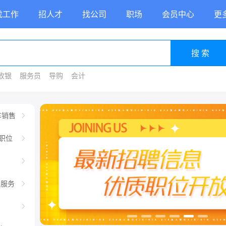
找工作
招人才
找公司
职场
会员中心
更
搜 索
收银
服务员
导购
会计
车销售
职位
车服务