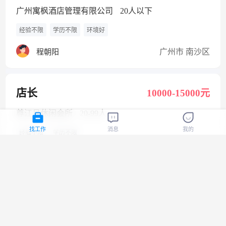
广州寓枫酒店管理有限公司
20人以下
经验不限
学历不限
环境好
广州市 南沙区
程朝阳
店长
10000-15000元
尊江月休闲会所
20-99人
找工作
消息
我的
经验不限
学历不限
广州市 番禺区
肖女士
机械装配工
4500-6000元
广州科佳机械设备有限公司
20人以下