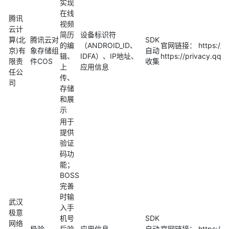
实现
在线
腾讯
视频
云计
简历
设备标识符
算(北
腾讯云对
SDK
的编
（ANDROID_ID、
官网链接： https://c
京)有
象存储组
自动
辑、
IDFA）、IP地址、
https://privacy.q
限责
件COS
收集
上
应用信息
任公
传、
司
存储
和展
示
用于
提供
验证
码功
能；
BOSS
完善
时输
武汉
入手
极意
机号
SDK
网络
极验
后验
应用信息
自动
官网链接： https://ww