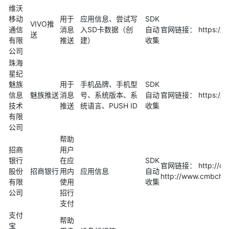
维沃
移动
用于
应用信息、尝试写
SDK
VIVO推
通信
消息
入SD卡数据（创
自动
官网链接： https://de
送
有限
推送
建）
收集
公司
珠海
星纪
魅族
用于
手机品牌、手机型
SDK
信息
魅族推送
消息
号、系统版本、系
自动
官网链接： https://ope
技术
推送
统语言、PUSH ID
收集
有限
公司
帮助
招商
用户
银行
在应
SDK
官网链接： http://op
股份
招商银行
用内
应用信息
自动
http://www.cmbchi
有限
使用
收集
公司
招行
支付
支付
帮助
宝