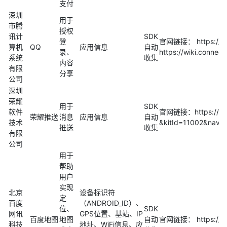
支付
深圳
用于
市腾
授权
讯计
SDK
登
官网链接： https://
算机
QQ
应用信息
自动
录、
https://wiki.co
系统
收集
内容
有限
分享
公司
深圳
荣耀
用于
SDK
软件
官网链接：https://dev
荣耀推送
消息
应用信息
自动
技术
&kitId=11002&navig
推送
收集
有限
公司
用于
帮助
用户
实现
北京
设备标识符
定
百度
（ANDROID_ID）、
位、
SDK
网讯
GPS位置、基站、IP
百度地图
地图
自动
官网链接： https://lbs
科技
地址、WiFi信息、应