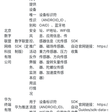
提供
设备
唯一
设备标识符
性识
（ANDROID_ID 、
别和
OAID）、蓝牙地
北京
安全
址、IP地址、WiFi信
数字
风
息、应用信息、传
联盟
数字联盟
控、
感器信息（光传感
SDK
网络
SDK（定
推广
器、磁场传感器、
自动
官网链接： https://ww
科技
制版）
活动
重力传感器、压力
收集
有限
反作
传感器、方向传感
公司
弊服
器、旋转矢量传感
务、
器、陀螺仪传感
监测
器、加速度传感
本应
器）
用运
行情
况
华为
用于
设备标识符
SDK
终端
官网链接： https://dev
华为推送
消息
(ANDROID_ID)、
自动
有限
Guides/sdk-data-s