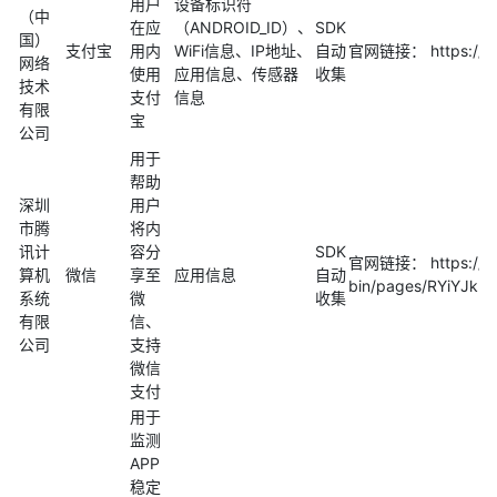
用户
设备标识符
（中
在应
（ANDROID_ID）、
SDK
国）
支付宝
用内
WiFi信息、IP地址、
自动
官网链接： https://op
网络
使用
应用信息、传感器
收集
技术
支付
信息
有限
宝
公司
用于
帮助
深圳
用户
市腾
将内
讯计
容分
SDK
官网链接： https://ope
算机
微信
享至
应用信息
自动
bin/pages/RYiYJk
系统
微
收集
有限
信、
公司
支持
微信
支付
用于
监测
APP
稳定