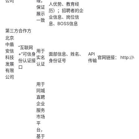
公司
理，
人优势、教育经
保证
历）；招聘者的企
展示
业信息、岗位信
一致
息、BOSS信息
第三方合作方
北京
中盾
“互联网
安信
⽤于
+”可信身
面部信息、姓名、
API
科技
实名
官网链接： http://www.
份认证接
身份证号
传输
发展
认证
口
有限
公司
用于
同城
直聘
企业
服务
市场
平
台，
基于