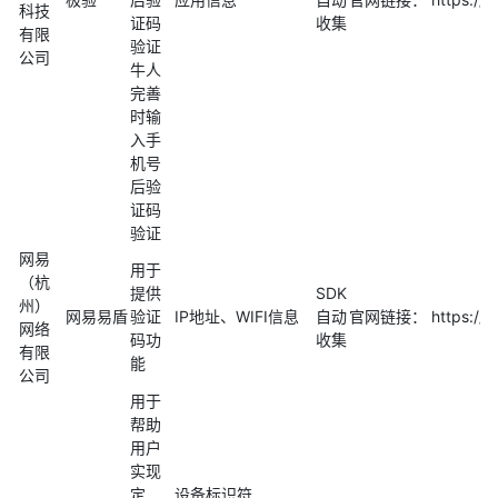
科技
证码
收集
有限
验证
公司
牛人
完善
时输
入手
机号
后验
证码
验证
网易
用于
（杭
提供
SDK
州）
网易易盾
验证
IP地址、WIFI信息
自动
官网链接： https://du
网络
码功
收集
有限
能
公司
用于
帮助
用户
实现
定
设备标识符