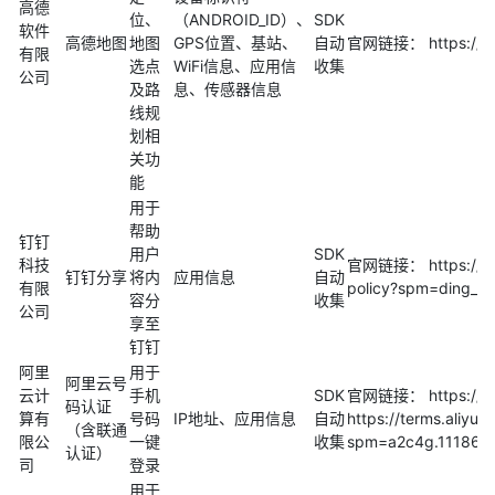
高德
位、
（ANDROID_ID）、
SDK
软件
高德地图
地图
GPS位置、基站、
自动
官网链接： https://lb
有限
选点
WiFi信息、应用信
收集
公司
及路
息、传感器信息
线规
划相
关功
能
用于
帮助
钉钉
用户
SDK
科技
官网链接： https://ope
钉钉分享
将内
应用信息
自动
有限
policy?spm=ding_o
容分
收集
公司
享至
钉钉
阿里
用于
阿里云号
云计
手机
SDK
官网链接： https://ww
码认证
算有
号码
IP地址、应用信息
自动
https://terms.aliyu
（含联通
限公
一键
收集
spm=a2c4g.1118662
认证）
司
登录
用于