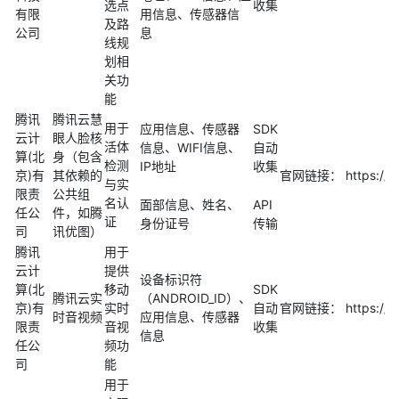
选点
收集
有限
用信息、传感器信
及路
公司
息
线规
划相
关功
能
腾讯
腾讯云慧
用于
应用信息、传感器
SDK
云计
眼人脸核
活体
信息、WIFI信息、
自动
算(北
身（包含
检测
IP地址
收集
京)有
其依赖的
官网链接： https://cl
与实
限责
公共组
名认
面部信息、姓名、
API
任公
件，如腾
证
身份证号
传输
司
讯优图）
腾讯
用于
云计
提供
设备标识符
算(北
移动
SDK
腾讯云实
（ANDROID_ID）、
京)有
实时
自动
官网链接： https://clo
时音视频
应用信息、传感器
限责
音视
收集
信息
任公
频功
司
能
用于