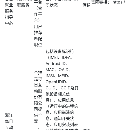
平台
官网链接： https://www
就业
职服务
职状态
传输
（合
服务
作平
指导
台）
中心
用户
推荐
匹配
职位
包括设备标识符
（IMEI、IDFA、
Android ID、
MAC、OAID、
个推
IMSI、MEID、
是每
OpenUDID、
日互
GUID、ICCID及其
动股
他设备相关信
份有
息）、应用信息
限公
（运行中的进程信
司提
息、应用崩溃信
浙江
供全
息、通知开关状
每日
双
态、应用安装列表
互动
工、