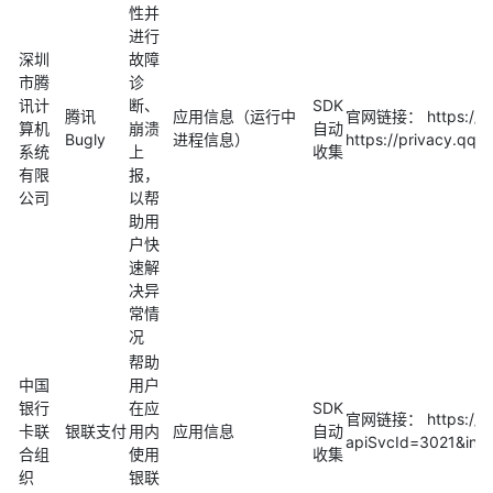
性并
进行
深圳
故障
市腾
诊
讯计
断、
SDK
腾讯
应用信息（运行中
官网链接： https://b
算机
崩溃
自动
Bugly
进程信息）
https://privacy.q
系统
上
收集
有限
报，
公司
以帮
助用
户快
速解
决异
常情
况
帮助
中国
用户
银行
在应
SDK
官网链接： https://ope
卡联
银联支付
用内
应用信息
自动
apiSvcId=3021&ind
合组
使用
收集
织
银联