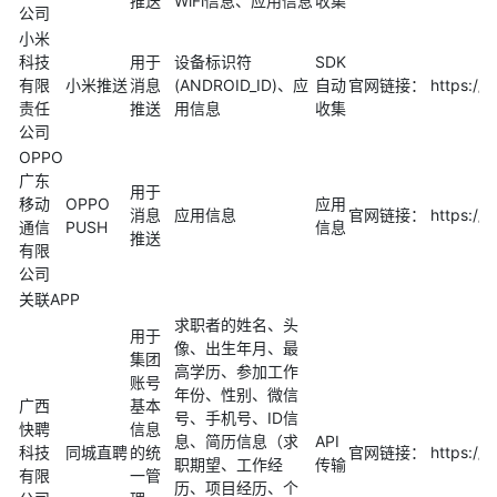
推送
WiFi信息、应用信息
收集
公司
小米
科技
用于
设备标识符
SDK
有限
小米推送
消息
(ANDROID_ID)、应
自动
官网链接： https://dev
责任
推送
用信息
收集
公司
OPPO
广东
用于
移动
OPPO
应用
消息
应用信息
官网链接： https://ope
通信
PUSH
信息
推送
有限
公司
关联APP
求职者的姓名、头
用于
像、出生年月、最
集团
高学历、参加工作
账号
年份、性别、微信
广西
基本
号、手机号、ID信
快聘
信息
息、简历信息（求
API
科技
同城直聘
的统
官网链接： https://www
职期望、工作经
传输
有限
一管
历、项目经历、个