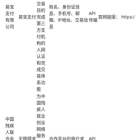
交易
易宝
姓名、身份证信
目的
支付
息、手机号、邮
API
易宝支付
完成
官网链接： https://w
有限
箱、IP地址、交易信
传输
第三
公司
息
方支
付机
构的
入网
认证
和完
成交
易体
系功
能
为中
国残
疾人
就业
中国
创业
残疾
网络
人联
服务
合会
无障碍求
合作平台的用户求
API