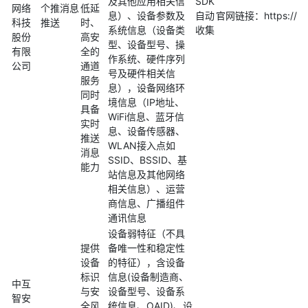
及其他应用相关信
SDK
网络
个推消息
低延
息）、设备参数及
自动
官网链接：https://www
科技
推送
时、
系统信息（设备类
收集
股份
高安
型、设备型号、操
有限
全的
作系统、硬件序列
公司
通道
号及硬件相关信
服务
息），设备网络环
同时
境信息（IP地址、
具备
WiFi信息、蓝牙信
实时
息、设备传感器、
推送
WLAN接入点如
消息
SSID、BSSID、基
能力
站信息及其他网络
相关信息）、运营
商信息、广播组件
通讯信息
设备弱特征（不具
提供
备唯一性和稳定性
设备
的特征），含设备
标识
信息(设备制造商、
中互
与安
设备型号、设备系
智安
全风
统信息、OAID)、设